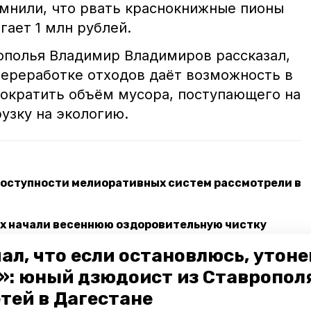
мнили, что рвать краснокнижные пионы
ает 1 млн рублей.
ополья Владимир Владимиров рассказал,
переработке отходов даёт возможность в
сократить объём мусора, поступающего на
рузку на экологию.
доступности мелиоративных систем рассмотрели в
ах начали весеннюю оздоровительную чистку
или в Кисловодске участники экоакции
ал, что если остановлюсь, утон
»: юный дзюдоист из Ставропол
етей в Дагестане
окнижные пионы
штраф
пион узколистный