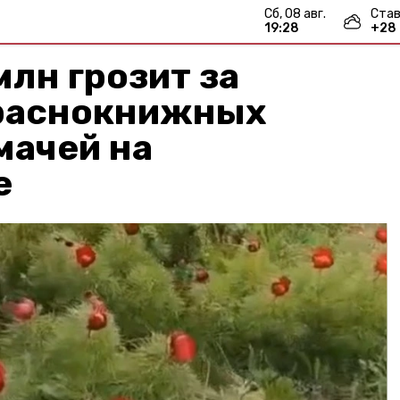
сб, 08 авг.
Став
19:28
+
28
млн грозит за
раснокнижных
мачей на
е