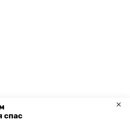
ем
я спас