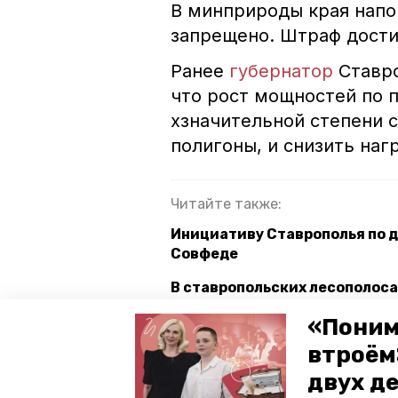
В минприроды края напо
запрещено. Штраф достиг
Ранее
губернатор
Ставр
что рост мощностей по 
хзначительной степени 
полигоны, и снизить наг
Читайте также:
Инициативу Ставрополья по 
Совфеде
В ставропольских лесополос
Более 4 тыс. саженцев высад
«Поним
втроём
двух д
ставропольский край
красн