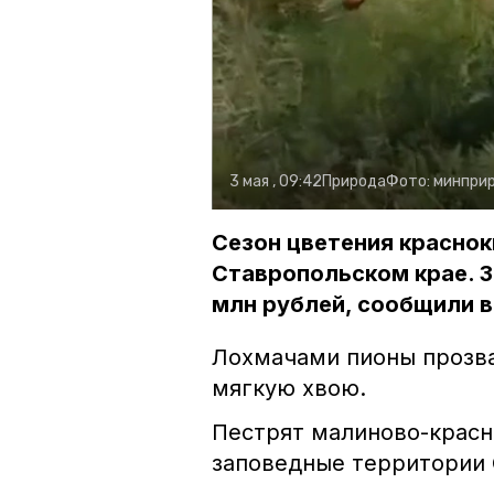
3 мая , 09:42
Природа
Фото:
минпри
Сезон цветения краснок
Ставропольском крае. З
млн рублей, сообщили в
Лохмачами пионы прозва
мягкую хвою.
Пестрят малиново-крас
заповедные территории 