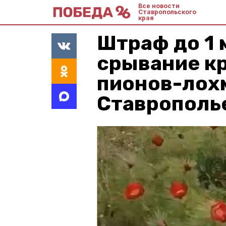
Все новости
Ставропольского
края
Штраф до 1 
срывание к
пионов-лох
Ставрополь