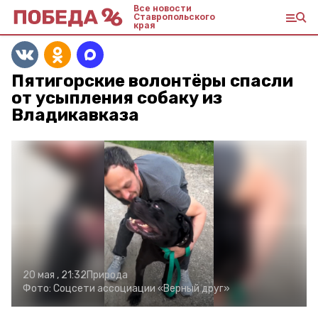
Все новости
Ставропольского
края
Пятигорские волонтёры спасли
от усыпления собаку из
Владикавказа
20 мая , 21:32
Природа
Фото:
Соцсети ассоциации «Верный друг»