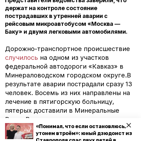
Представители ведомства заверили, что
держат на контроле состояние
пострадавших в утренней аварии с
рейсовым микроавтобусом «Москва —
Баку» и двумя легковыми автомобилями.
Дорожно-транспортное происшествие
случилось
на одном из участков
федеральной автодороги «Кавказ» в
Минераловодском городском округе.В
результате аварии пострадали сразу 13
человек. Восемь из них направлены на
лечение в пятигорскую больницу,
пятерых доставили в Минеральные
Воды. Всем пострадавшим оказывается
«Понимал, что если остановлюсь,
необходимая медицинская помощь.
утонем втроём»: юный дзюдоист из
Напомним, ранее на трассе под селом
Ставрополя спас двух детей в