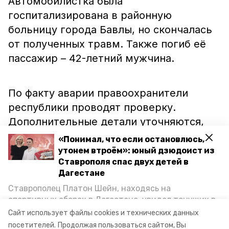
Автомобилистка была
госпитализирована в районную
больницу города Бавлы, но скончалась
от полученных травм. Также погиб её
пассажир – 42-летний мужчина.
По факту аварии правоохранители
республики проводят проверку.
Дополнительные детали уточняются,
сообщает ТАСС со ссылкой на
«Понимал, что если остановлюсь,
региональное управление МВД.
утонем втроём»: юный дзюдоист из
Ставрополя спас двух детей в
Дагестане
Напомним, до этого в Ставрополе
Ставрополец Платон Шейн, находясь на
случилось
тройное ДТП, в котором
спортивных сборах в Дегестане, увидел тонущих в
Каспийском море детей и бросился на помощь. По
пострадала девочка. А в Пятигорске
Сайт использует файлы cookies и технических данных
возвращении домой, отважного мальчика
посетителей.
Продолжая пользоваться сайтом, Вы
неизвестный автомобилист
сбил