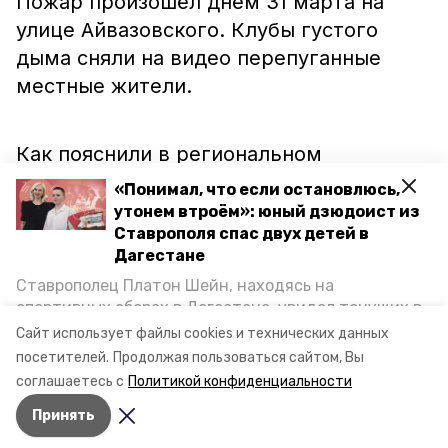
Пожар произошёл днём 31 марта на
улице Айвазовского. Клубы густого
дыма сняли на видео перепуганные
местные жители.
Как пояснили в региональном
управлении МЧС, огнём оказалась
«Понимал, что если остановлюсь,
объята теплица. Площадь пожара
утонем втроём»: юный дзюдоист из
Ставрополя спас двух детей в
составила 15 квадратных метров. К
Дагестане
счастью, никто из людей не пострадал.
Ставрополец Платон Шейн, находясь на
Специалистам предстоит выяснить
спортивных сборах в Дегестане, увидел тонущих в
причину случившегося.
Фото: ГУ МЧС
Каспийском море детей и бросился на помощь. По
Сайт использует файлы cookies и технических данных
по СК
Видео:
возвращении домой, отважного мальчика
посетителей.
Продолжая пользоваться сайтом, Вы
пригласили в министерство образования края и
www.instagram.com/chp_26stav/
соглашаетесь с
Политикой конфиденциальности
наградили. Корреспондент «Победы26» пообщался
Принять
с юным героем.