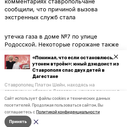
комментариях ставропольчане
сообщили, что причиной вызова
экстренных служб стала
утечка газа в доме №7 по улице
Родосской. Некоторые горожане также
добавили, что у жильцов
«Понимал, что если остановлюсь,
«Олимпийского» отключили подачу
утонем втроём»: юный дзюдоист из
"синего топлива".
Ставрополя спас двух детей в
Дагестане
Ставрополец Платон Шейн, находясь на
Официальной информации от МЧС пока
спортивных сборах в Дегестане, увидел тонущих в
не поступало.
Каспийском море детей и бросился на помощь. По
Сайт использует файлы cookies и технических данных
возвращении домой, отважного мальчика
посетителей.
Продолжая пользоваться сайтом, Вы
пригласили в министерство образования края и
соглашаетесь с
Политикой конфиденциальности
Видео: 26stav
наградили. Корреспондент «Победы26» пообщался
Принять
с юным героем.