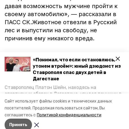
давая возможность мужчине пройти к
своему автомобилю», — рассказали в
ПАСС СК.Животное отвезли в Русский
лес и выпустили на свободу, не
причинив ему никакого вреда.
Напомним, до этого
сообщалось
о
«Понимал, что если остановлюсь,
рептилии, которая заползла в
утонем втроём»: юный дзюдоист из
Ставрополя спас двух детей в
музыкальную школу в посёлке
Дагестане
Солнечнодольске. Также спасатели
Ставрополец Платон Шейн, находясь на
потушили
полторы тысячи тюков
спортивных сборах в Дегестане, увидел тонущих в
горящей соломы.
Каспийском море детей и бросился на помощь. По
Сайт использует файлы cookies и технических данных
возвращении домой, отважного мальчика
посетителей.
Продолжая пользоваться сайтом, Вы
пригласили в министерство образования края и
соглашаетесь с
Политикой конфиденциальности
Фото: пресс-служба ПАСС СК
наградили. Корреспондент «Победы26» пообщался
Принять
с юным героем.