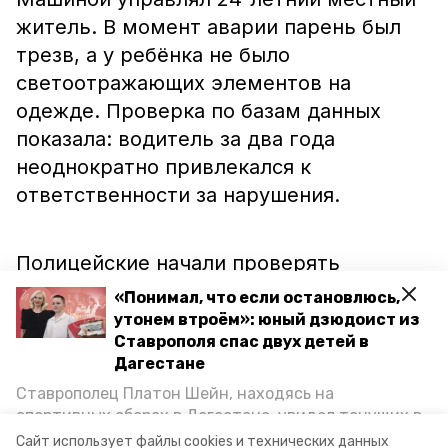
житель. В момент аварии парень был
трезв, а у ребёнка не было
светоотражающих элементов на
одежде. Проверка по базам данных
показала: водитель за два года
неоднократно привлекался к
ответственности за нарушения.
Полицейские начали проверять
обстоятельства аварии. По итогам
«Понимал, что если остановлюсь,
установят степень ответственности
утонем втроём»: юный дзюдоист из
Ставрополя спас двух детей в
участников.
Дагестане
Ставрополец Платон Шейн, находясь на
Ранее в Минераловодском округе
спортивных сборах в Дегестане, увидел тонущих в
Каспийском море детей и бросился на помощь. По
автомобиль
сбил
юного велосипедиста.
Сайт использует файлы cookies и технических данных