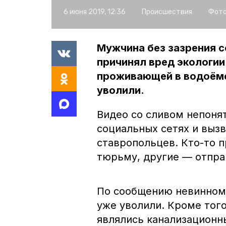
6 июня 2019, 12:36
Происшествия
Фото
Мужчина без зазрения с
причинял вред экологи
проживающей в водоёме.
уволили.
Видео со сливом непоня
социальных сетях и выз
ставропольцев. Кто-то 
тюрьму, другие — отпра
По сообщению невинномы
уже уволили. Кроме того
являлись канализационн