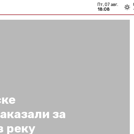
пт, 07 авг.
18:08
ске
аказали за
в реку