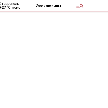
Ставрополь
Эксклюзивы
+
27
°С,
ясно