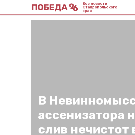
Все новости
Ставропольского
края
В Невинномыс
ассенизатора н
слив нечистот 