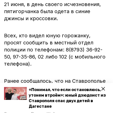
21 июня, в день своего исчезновения,
пятигорчанка была одета в синие
джинсы и кроссовки.
Всех, кто видел юную горожанку,
просят сообщить в местный отдел
полиции по телефонам: 8(8793) 36-92-
50, 97-35-86, 02 либо 102 (с мобильного
телефона).
Ранее сообщалось, что на Ставрополье
разыскивают
пропавшую без вести
«Понимал, что если остановлюсь,
восемь лет тому назад жительницу
утонем втроём»: юный дзюдоист из
Ставрополя спас двух детей в
Левокумского района. А волонтёры
Дагестане
подключились
к поискам