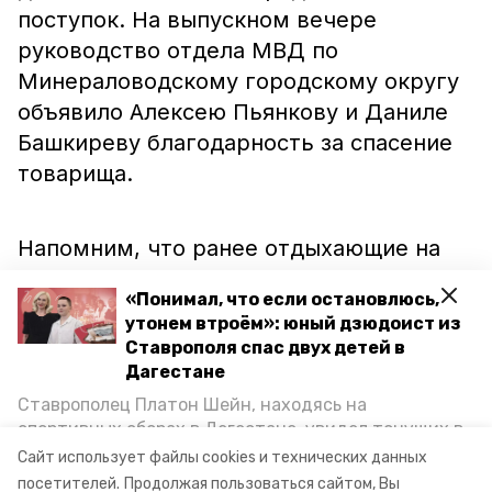
поступок. На выпускном вечере
руководство отдела МВД по
Минераловодскому городскому округу
объявило Алексею Пьянкову и Даниле
Башкиреву благодарность за спасение
товарища.
Напомним, что ранее отдыхающие на
ессентукском озере
спасли
женщину,
«Понимал, что если остановлюсь,
которой стало плохо во время купания.
утонем втроём»: юный дзюдоист из
Ставрополя спас двух детей в
Дагестане
Тем временем спасатели
сообщили
, что
Ставрополец Платон Шейн, находясь на
на Ставрополье за неделю утонули
спортивных сборах в Дегестане, увидел тонущих в
шесть человек.
Каспийском море детей и бросился на помощь. По
Сайт использует файлы cookies и технических данных
возвращении домой, отважного мальчика
посетителей.
Продолжая пользоваться сайтом, Вы