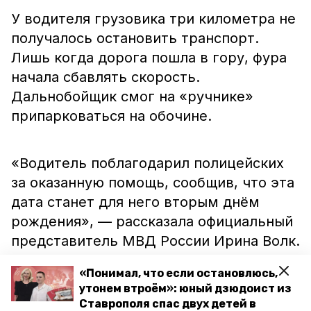
У водителя грузовика три километра не
получалось остановить транспорт.
Лишь когда дорога пошла в гору, фура
начала сбавлять скорость.
Дальнобойщик смог на «ручнике»
припарковаться на обочине.
«Водитель поблагодарил полицейских
за оказанную помощь, сообщив, что эта
дата станет для него вторым днём
рождения», — рассказала официальный
представитель МВД России Ирина Волк.
«Понимал, что если остановлюсь,
Ранее полицейские
спасли
пьяного
утонем втроём»: юный дзюдоист из
Ставрополя спас двух детей в
мужчину за рулём авто. А до этого