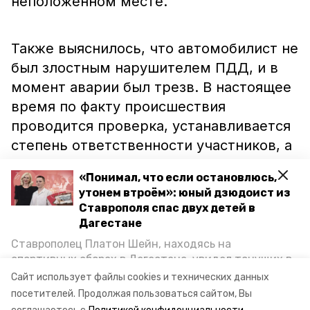
неположенном месте.
Также выяснилось, что автомобилист не
был злостным нарушителем ПДД, и в
момент аварии был трезв. В настоящее
время по факту происшествия
проводится проверка, устанавливается
степень ответственности участников, а
также родителей девочки.
«Понимал, что если остановлюсь,
утонем втроём»: юный дзюдоист из
Ставрополя спас двух детей в
Ранее в Минводах под колёса иномарки
Дагестане
попал
восьмилетний мальчик. Также
Ставрополец Платон Шейн, находясь на
ставропольский лихач
чуть не отправил
спортивных сборах в Дегестане, увидел тонущих в
в больницу семью с двумя детьми.
Каспийском море детей и бросился на помощь. По
Сайт использует файлы cookies и технических данных
возвращении домой, отважного мальчика
посетителей.
Продолжая пользоваться сайтом, Вы
пригласили в министерство образования края и