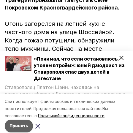
Трагедия произошла 1 августа в селе
Покровском Красногвардейского района.
Огонь загорелся на летней кухне
частного дома на улице Шоссейной.
Когда пожар потушили, обнаружили
тело мужчины. Сейчас на месте
происшествия работает дознаватель
«Понимал, что если остановлюсь,
МЧС, который устанавливает, что стало
утонем втроём»: юный дзюдоист из
Ставрополя спас двух детей в
причиной пожара и из-за чего именно
Дагестане
умер мужчина. На фото с места пожара
Ставрополец Платон Шейн, находясь на
видно, что сильнее всего пострадала
спортивных сборах в Дегестане, увидел тонущих в
кровать.
Каспийском море детей и бросился на помощь. По
Сайт использует файлы cookies и технических данных
возвращении домой, отважного мальчика
посетителей.
Продолжая пользоваться сайтом, Вы
пригласили в министерство образования края и
соглашаетесь с
Политикой конфиденциальности
Фото: ГУ МЧС по СК
наградили. Корреспондент «Победы26» пообщался
Принять
с юным героем.