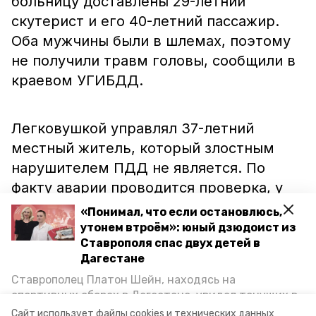
больницу доставлены 29-летний
скутерист и его 40-летний пассажир.
Оба мужчины были в шлемах, поэтому
не получили травм головы, сообщили в
краевом УГИБДД.
Легковушкой управлял 37-летний
местный житель, который злостным
нарушителем ПДД не является. По
факту аварии проводится проверка, у
участников ДТП произведен забор
«Понимал, что если остановлюсь,
крови на установление состояния
утонем втроём»: юный дзюдоист из
Ставрополя спас двух детей в
опьянения.
Дагестане
Ставрополец Платон Шейн, находясь на
Ранее женщину с травмой шеи
спортивных сборах в Дегестане, увидел тонущих в
Каспийском море детей и бросился на помощь. По
доставили
в больницу после аварии в
Сайт использует файлы cookies и технических данных