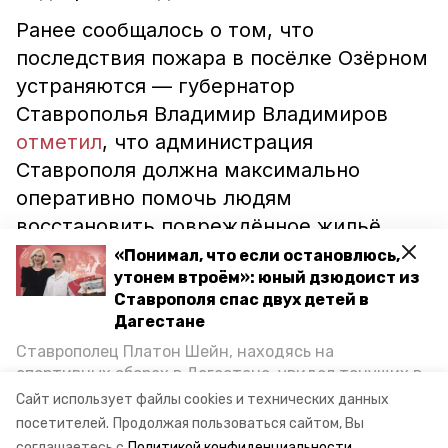
Ранее сообщалось о том, что
последствия пожара в посёлке Озёрном
устраняются — губернатор
Ставрополья Владимир Владимиров
отметил
, что администрация
Ставрополя должна максимально
оперативно помочь людям
восстановить повреждённое жильё.
«Понимал, что если остановлюсь,
утонем втроём»: юный дзюдоист из
возгорания
ландшафтные пожары
Ставрополя спас двух детей в
Дагестане
горит сухостой
пожар
пасс ск
Ставрополец Платон Шейн, находясь на
ставропольский край
мчс россии по ск
спортивных сборах в Дегестане, увидел тонущих в
Каспийском море детей и бросился на помощь. По
Сайт использует файлы cookies и технических данных
прокуратура ставропольского края
возвращении домой, отважного мальчика
посетителей.
Продолжая пользоваться сайтом, Вы
пригласили в министерство образования края и
соглашаетесь с
Политикой конфиденциальности