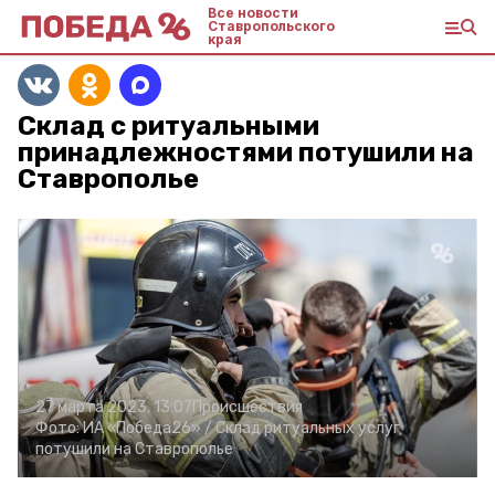
Все новости
Ставропольского
края
Склад с ритуальными
принадлежностями потушили на
Ставрополье
27 марта 2023, 13:07
Происшествия
Фото:
ИА «Победа26» /
Склад ритуальных услуг
потушили на Ставрополье