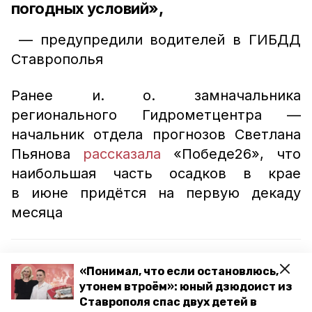
погодных условий»,
— предупредили водителей в ГИБДД
Ставрополья
Ранее и. о. замначальника
регионального Гидрометцентра —
начальник отдела прогнозов Светлана
Пьянова
рассказала
«Победе26», что
наибольшая часть осадков в крае
в июне придётся на первую декаду
месяца
Читайте также:
«Понимал, что если остановлюсь,
О возможном подъёме уровня воды в реке
утонем втроём»: юный дзюдоист из
Калаус предупредили в МЧС Ставрополья
Ставрополя спас двух детей в