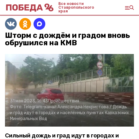
Все новости
Ставропольского
края
Шторм с дождём и градом вновь
обрушился на КМВ
31 мая 2023, 16:43
Происшествия
Фото:
Telegram-канал Александра Некристова /
Дождь
и град идут в городах и населённых пунктах Кавказских
Минеральных Вод
Сильный дождь и град идут в городах и