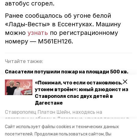
автобус сгорел.
Ранее сообщалось об угоне белой
«Лады-Весты» в Ессентуках. Машину
можно
узнать
по регистрационному
номеру — М561ЕН126.
Читайте также:
Спасатели потушили пожар на площади 500 кв.
м в Шпаковском округе
«Понимал, что если остановлюсь,
утонем втроём»: юный дзюдоист из
Профилактическую опашку территорий против
Ставрополя спас двух детей в
пожаров начали в Ставрополе
Дагестане
Ставрополец Платон Шейн, находясь на
загорелся автобус
краснодарский край
спортивных сборах в Дегестане, увидел тонущих в
Каспийском море детей и бросился на помощь. По
Сайт использует файлы cookies и технических данных
пятигорск
возвращении домой, отважного мальчика
посетителей.
Продолжая пользоваться сайтом, Вы