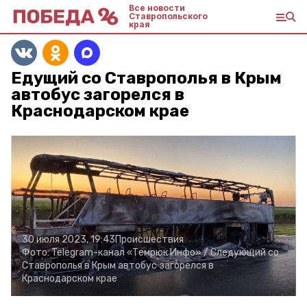
Все новости
Ставропольского
края
Едущий со Ставрополья в Крым
автобус загорелся в
Краснодарском крае
30 июля 2023, 19:43
Происшествия
Фото:
Telegram-канал «Темрюк Инфо» /
Следующий со
Ставрополья в Крым автобус загорелся в
Краснодарском крае