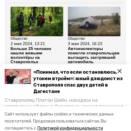
Общество
Общество
Кав
2 мая 2024, 13:21
3 мая 2024, 16:23
6 
Больше 25 человек
Автоинспекторы
Со
нашли живыми
помогли ставропольцам
су
волонтёры на
вытащить застрявший
с 
Ставрополье
автомобиль
Че
«Понимал, что если остановлюсь,
Все новости
утонем втроём»: юный дзюдоист из
Ставрополя спас двух детей в
Дагестане
поиск
пропал пенсионер
Ставрополец Платон Шейн, находясь на
александровский округ
псо лизаалерт
спортивных сборах в Дегестане, увидел тонущих в
Каспийском море детей и бросился на помощь. По
Сайт использует файлы cookies и технических данных
ставропольский край
возвращении домой, отважного мальчика
посетителей.
Продолжая пользоваться сайтом, Вы
пригласили в министерство образования края и
соглашаетесь с
Политикой конфиденциальности