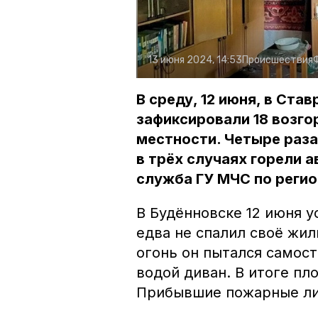
13 июня 2024, 14:53
Происшествия
В среду, 12 июня, в Ст
зафиксировали 18 возгор
местности. Четыре раза
в трёх случаях горели 
служба ГУ МЧС по регио
В Будённовске 12 июня 
едва не спалил своё жил
огонь он пытался самос
водой диван. В итоге пл
Прибывшие пожарные лик