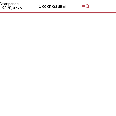
Ставрополь
Эксклюзивы
+
25
°С,
ясно