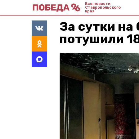
Все новости
Ставропольского
края
За сутки на
потушили 1