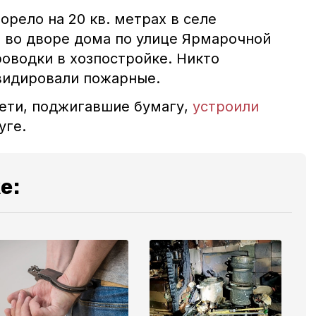
рело на 20 кв. метрах в селе
 во дворе дома по улице Ярмарочной
оводки в хозпостройке. Никто
квидировали пожарные.
дети, поджигавшие бумагу,
устроили
руге.
е: