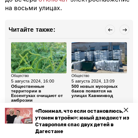
на восьми улицах.
Читайте также:
Общество
Общество
Об
5 августа 2024, 16:00
5 августа 2024, 13:09
31
Общественные
500 новых мусорных
В 
территории в
баков появятся на
по
Ессентуках очищают от
улицах Кавминвод
эк
амброзии
«Понимал, что если остановлюсь,
Все новости
утонем втроём»: юный дзюдоист из
Ставрополя спас двух детей в
Дагестане
ессентуки
восстановление электроэнергии