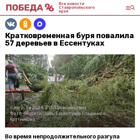
Все новости
Ставропольского
края
Кратковременная буря повалила
57 деревьев в Ессентуках
5 августа 2024, 21:17
Происшествия
Фото:
соцсети главы Ессентуков Владимира
Крутникова
Во время непродолжительного разгула