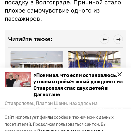
посадку в Волгограде. Причиной стало
плохое самочувствие одного из
пассажиров.
Читайте также:
«Понимал, что если остановлюсь,
утонем втроём»: юный дзюдоист из
Происшествия
Общество
Пр
Ставрополя спас двух детей в
9 сентября 2024, 11:06
3 сентября 2024, 17:29
24
На пассажирку рейса
Экспресс-маршрут от
Са
Дагестане
Дубай — Минводы
города до аэропорта
Со
составили протокол за
запустили в Ставрополе
Ми
Ставрополец Платон Шейн, находясь на
курение в самолёте
из
спортивных сборах в Дегестане, увидел тонущих в
Каспийском море детей и бросился на помощь. По
Сайт использует файлы cookies и технических данных
Все новости
возвращении домой, отважного мальчика
посетителей.
Продолжая пользоваться сайтом, Вы
пригласили в министерство образования края и