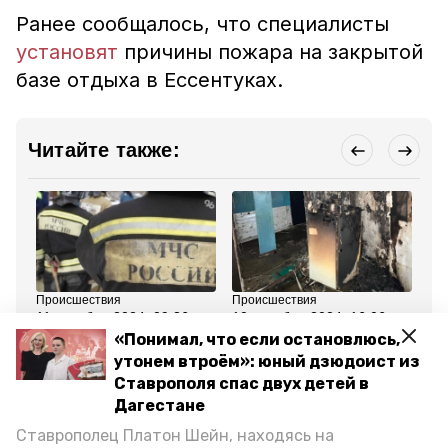
Ранее сообщалось, что специалисты
установят
причины пожара на закрытой
базе отдыха в Ессентуках.
Читайте также:
Происшествия
Происшествия
Пр
11 декабря 2024, 09:36
10 декабря 2024, 16:06
10
Пожар на закрытой базе
Неисправный
Му
«Понимал, что если остановлюсь,
в Ессентуках
холодильник стал
но
утонем втроём»: юный дзюдоист из
локализовали на
причиной пожара в
Пр
площади 400 кв. м
ставропольской
Ставрополя спас двух детей в
квартире
Дагестане
Ставрополец Платон Шейн, находясь на
Все новости