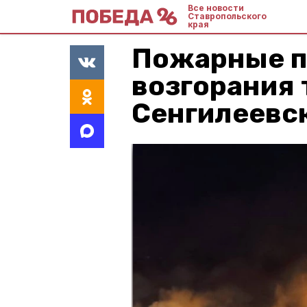
Все новости
Ставропольского
края
Пожарные по
возгорания 
Сенгилеевс