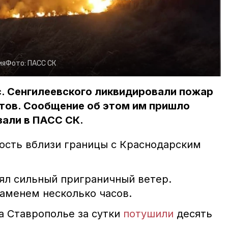
ия
Фото:
ПАСС СК
с. Сенгилеевского ликвидировали пожар
атов. Сообщение об этом им пришло
зали в ПАСС СК.
ность вблизи границы с Краснодарским
нял сильный приграничный ветер.
ламенем несколько часов.
а Ставрополье за сутки
потушили
десять