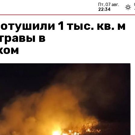
пт, 07 авг.
22:34
тушили 1 тыс. кв. м
травы в
ком