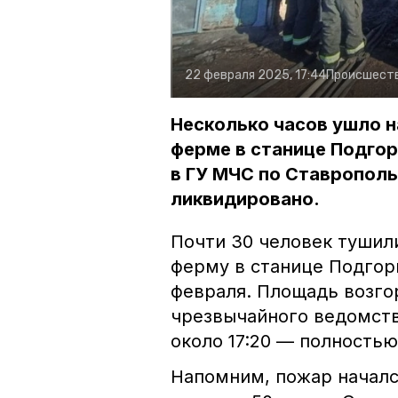
22 февраля 2025, 17:44
Происшест
Несколько часов ушло 
ферме в станице Подгор
в ГУ МЧС по Ставропол
ликвидировано.
Почти 30 человек тушил
ферму в станице Подгорн
февраля. Площадь возго
чрезвычайного ведомства
около 17:20 — полность
Напомним, пожар начался