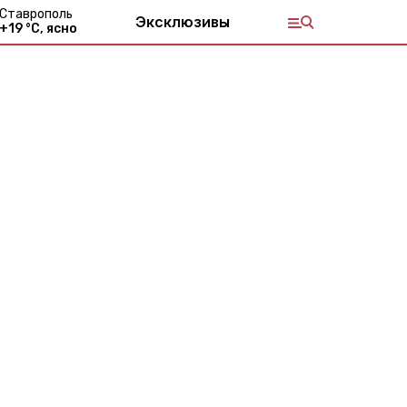
Ставрополь
Эксклюзивы
+
19
°С,
ясно