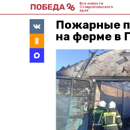
Все новости
Ставропольского
края
Пожарные п
на ферме в 