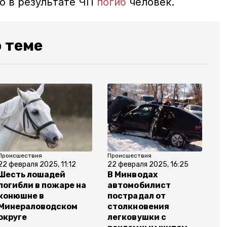
ко в результате ЧП
погиб
человек.
 теме
Происшествия
Происшествия
22 февраля 2025, 11:12
22 февраля 2025, 16:25
Шесть лошадей
В Минводах
погибли в пожаре на
автомобилист
конюшне в
пострадал от
Минераловодском
столкновения
округе
легковушки с