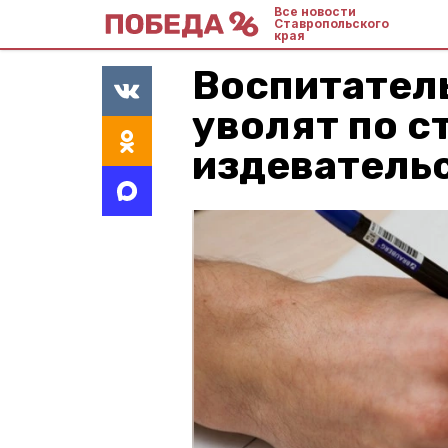
Все новости
Ставропольского
края
Воспитател
уволят по с
издевательс