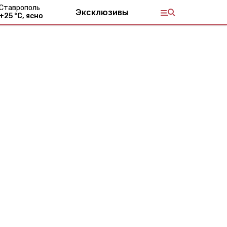
Ставрополь
Эксклюзивы
+
25
°С,
ясно