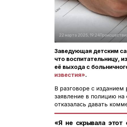
22 марта 2025, 19:24
Происшестви
Заведующая детским са
что воспитательницу, и
её выхода с больнично
известия»
.
В разговоре с изданием 
заявление в полицию на 
отказалась давать комм
«Я не скрывала этот 