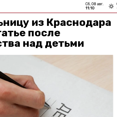
сб, 08 авг.
11:10
ьницу из Краснодара
татье после
тва над детьми