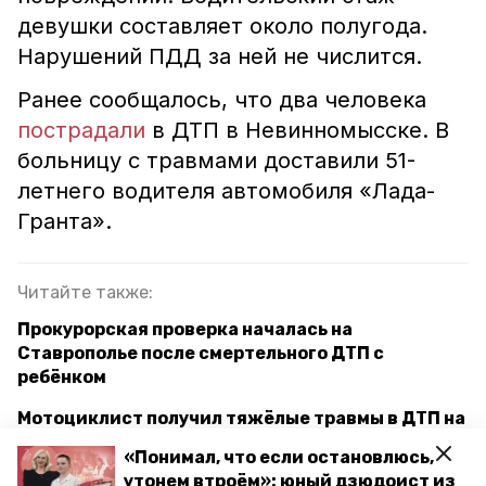
девушки составляет около полугода.
Нарушений ПДД за ней не числится.
Ранее сообщалось, что два человека
пострадали
в ДТП в Невинномысске. В
больницу с травмами доставили 51-
летнего водителя автомобиля «Лада-
Гранта».
Читайте также:
Прокурорская проверка началась на
Ставрополье после смертельного ДТП с
ребёнком
Мотоциклист получил тяжёлые травмы в ДТП на
Ставрополье
«Понимал, что если остановлюсь,
утонем втроём»: юный дзюдоист из
В Курском округе после ДТП погиб 33-летний