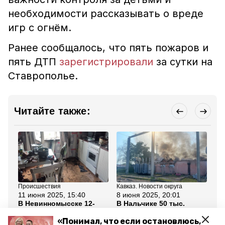
необходимости рассказывать о вреде
игр с огнём.
Ранее сообщалось, что пять пожаров и
пять ДТП
зарегистрировали
за сутки на
Ставрополье.
Читайте также:
Происшествия
Кавказ. Новости округа
Кав
11 июня 2025, 15:40
8 июня 2025, 20:01
8 
В Невинномысске 12-
В Нальчике 50 тыс.
По
летний мальчик готовил
человек остались без
кв
обед и устроил пожар
света из-за пожара на
за
«Понимал, что если остановлюсь,