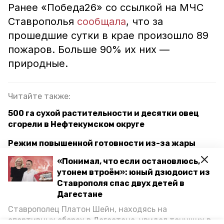
Ранее «Победа26» со ссылкой на МЧС
Ставрополья
сообщала
, что за
прошедшие сутки в крае произошло 89
пожаров. Больше 90% их них —
природные.
Читайте также:
500 га сухой растительности и десятки овец
сгорели в Нефтекумском округе
Режим повышенной готовности из-за жары
введён на Ставрополье
«Понимал, что если остановлюсь,
утонем втроём»: юный дзюдоист из
Жара до +42° ожидается в Ставропольском
Ставрополя спас двух детей в
крае
Дагестане
Ставрополец Платон Шейн, находясь на
пожар
склад
пятигорск
спортивных сборах в Дегестане, увидел тонущих в