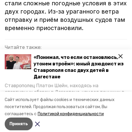
стали сложные погодные условия в этих
двух городах. Из-за ураганного ветра
отправку и приём воздушных судов там
временно приостановили.
Читайте также:
Самолёт с рейса Минводы-Сургут вернули на
«Понимал, что если остановлюсь,
стоянку из-за открывшегося багажника
утонем втроём»: юный дзюдоист из
Ставрополя спас двух детей в
Авиарейс Санкт-Петербург — Минводы
Дагестане
задержали из-за сообщения о минировании
Ставрополец Платон Шейн, находясь на
спортивных сборах в Дегестане, увидел тонущих в
В аэропорт Минвод начали летать самолёты из
Каспийском море детей и бросился на помощь. По
Ташкента
Сайт использует файлы cookies и технических данных
возвращении домой, отважного мальчика
посетителей.
Продолжая пользоваться сайтом, Вы
пригласили в министерство образования края и
соглашаетесь с
Политикой конфиденциальности
наградили. Корреспондент «Победы26» пообщался
авиарейс
самолёт
минеральные воды
Принять
с юным героем.