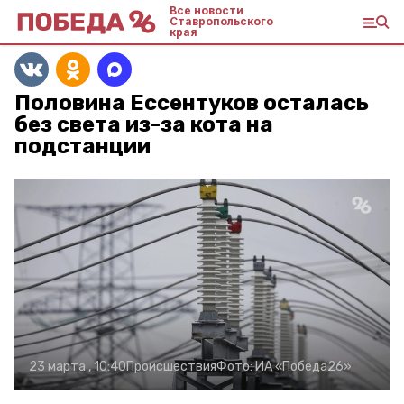
Все новости
Ставропольского
края
Половина Ессентуков осталась
без света из-за кота на
подстанции
23 марта , 10:40
Происшествия
Фото:
ИА «Победа26»