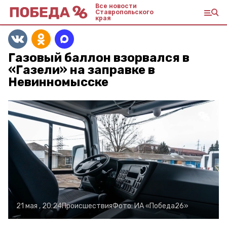
Все новости
Ставропольского
края
Газовый баллон взорвался в
«Газели» на заправке в
Невинномысске
21 мая , 20:24
Происшествия
Фото:
ИА «Победа26»