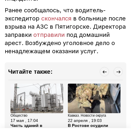
Ранее сообщалось, что водитель-
экспедитор
скончался
в больнице после
взрыва на АЗС в Пятигорске. Директора
заправки
отправили
под домашний
арест. Возбуждено уголовное дело о
ненадлежащем оказании услуг.
Читайте также:
Общество
Кавказ. Новости округа
Кав
17 мая , 17:04
22 апреля , 19:03
17
Часть зданий в
В Ростове осудили
Ко
Пятигорске остаются
выходцев из Азии,
пр