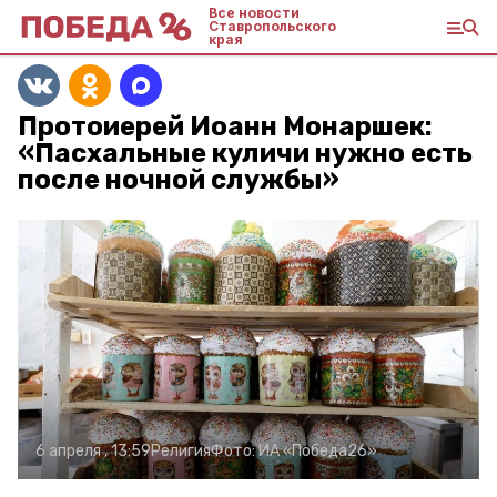
Все новости
Ставропольского
края
Протоиерей Иоанн Монаршек:
«Пасхальные куличи нужно есть
после ночной службы»
6 апреля , 13:59
Религия
Фото:
ИА «Победа26»