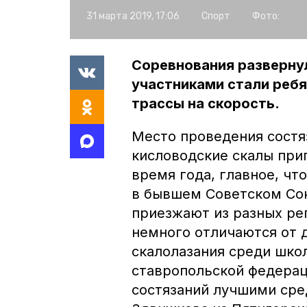
31 марта 2019, 17:06
Спорт
Фото:
Соревнования разверну
участниками стали ребят
трассы на скорость.
Место проведения состя
кисловодские скалы при
время года, главное, чт
в бывшем Советском Сою
приезжают из разных ре
немного отличаются от д
скалолазания среди шко
ставропольской федерац
состязаний лучшими сред