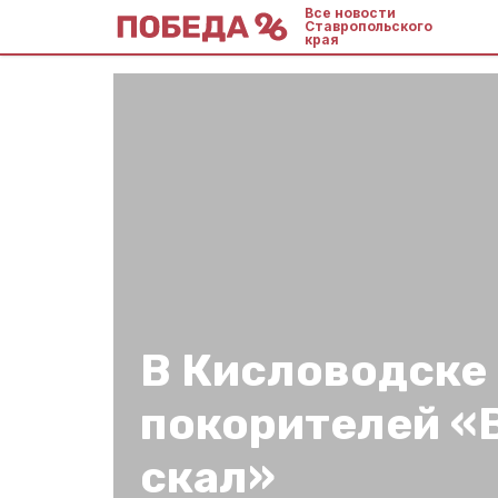
Все новости
Ставропольского
края
В Кисловодске
покорителей «
скал»