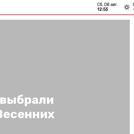
сб, 08 авг.
12:55
 выбрали
Весенних