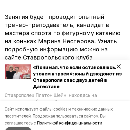
Занятия будет проводит опытный
тренер-преподаватель, кандидат в
мастера спорта по фигурному катанию
на коньках Марина Нестерова. Узнать
подробную информацию можно на
сайте Ставропольского клуба
любителей фигурного катания.
«Понимал, что если остановлюсь,
утонем втроём»: юный дзюдоист из
Ставрополя спас двух детей в
Напомним, что в конце 2018 года к
Дагестане
тренировкам в ледовом дворце
Ставрополец Платон Шейн, находясь на
краевой столицы
приступили
более ста
спортивных сборах в Дегестане, увидел тонущих в
Каспийском море детей и бросился на помощь. По
детей. Тем временем в Будённовске
Сайт использует файлы cookies и технических данных
возвращении домой, отважного мальчика
посетителей.
Продолжая пользоваться сайтом, Вы
проходил
Кубок Ставропольского края
пригласили в министерство образования края и
соглашаетесь с
Политикой конфиденциальности
по фигурному катанию.
наградили. Корреспондент «Победы26» пообщался