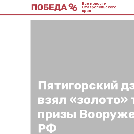
Все новости
Ставропольского
края
Пятигорский д
взял «золото» 
призы Вооруж
РФ