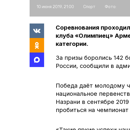
10 июня 2019, 21:00
Спорт
Фото:
Соревнования проходили
клуба «Олимпиец» Арме
категории.
За призы боролись 142 
России, сообщили в адм
Победа даёт молодому ч
национальное первенств
Назрани в сентябре 2019
пробиться на чемпионат
«Такие яркие успехи на