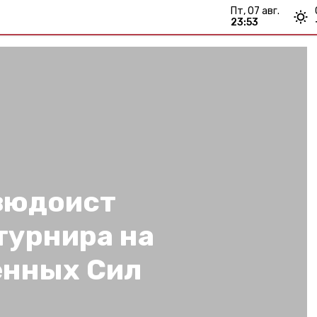
пт, 07 авг.
23:53
зюдоист
турнира на
енных Сил