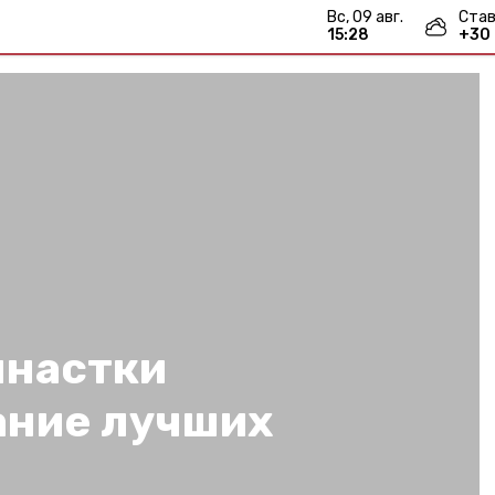
вс, 09 авг.
Став
15:28
+
30
мнастки
ание лучших