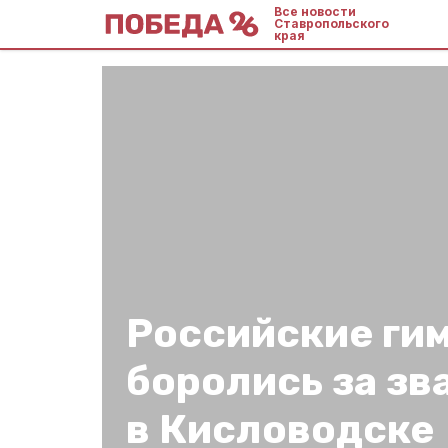
Все новости
Ставропольского
края
Российские ги
боролись за зв
в Кисловодске