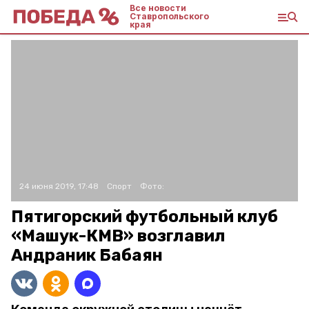
Все новости
Ставропольского
края
24 июня 2019, 17:48
Спорт
Фото:
Пятигорский футбольный клуб
«Машук-КМВ» возглавил
Андраник Бабаян