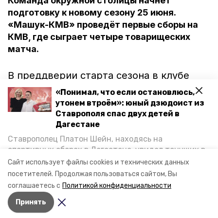
Команда окружной столицы начнёт
подготовку к новому сезону 25 июня.
«Машук-КМВ» проведёт первые сборы на
КМВ, где сыграет четыре товарищеских
матча.
В преддверии старта сезона в клубе
произошли перемены. Главным
«Понимал, что если остановлюсь,
тренером стал 44-летний нападающий
утонем втроём»: юный дзюдоист из
Ставрополя спас двух детей в
Андраник Бабаян. Валерий Заздравных,
Дагестане
бывший главный тренер команды,
Ставрополец Платон Шейн, находясь на
перешёл на должность начальника
спортивных сборах в Дегестане, увидел тонущих в
коллектива. Спортивным директором
Каспийском море детей и бросился на помощь. По
Сайт использует файлы cookies и технических данных
стал Владимир Гогберашвили.
возвращении домой, отважного мальчика
посетителей.
Продолжая пользоваться сайтом, Вы
пригласили в министерство образования края и
соглашаетесь с
Политикой конфиденциальности
наградили. Корреспондент «Победы26» пообщался
Принять
с юным героем.