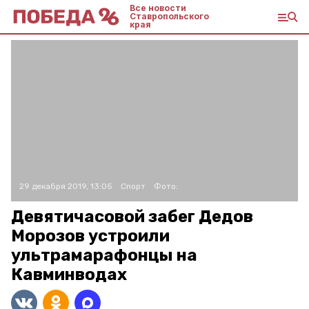
Все новости
Ставропольского
края
29 декабря 2019, 13:05
Спорт
Фото:
Девятичасовой забег Дедов
Морозов устроили
ультрамарафонцы на
Кавминводах