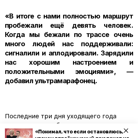
«В итоге с нами полностью маршрут
пробежали ещё девять человек.
Когда мы бежали по трассе очень
много людей нас поддерживали:
сигналили и аплодировали. Зарядили
нас хорошим настроением и
положительными эмоциями», —
добавил ультрамарафонец.
Последние три дня уходящего года
спортсмены пообещали никуда не
«Понимал, что если остановлюсь,
бегать. Следующая тренировка