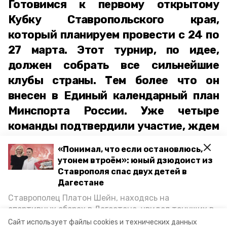
Готовимся к первому открытому
Кубку Ставропольского края,
который планируем провести с 24 по
27 марта. Этот турнир, по идее,
должен собрать все сильнейшие
клубы страны. Тем более что он
внесен в Единый календарный план
Минспорта России. Уже четыре
команды подтвердили участие, ждем
ответа от видненского «Металлурга»
«Понимал, что если остановлюсь,
и «Ковровца»,
утонем втроём»: юный дзюдоист из
сообщил Александр Еременко.
Ставрополя спас двух детей в
Дагестане
ставропольский край
мотобол
спорт
Ставрополец Платон Шейн, находясь на
спортивных сборах в Дегестане, увидел тонущих в
Каспийском море детей и бросился на помощь. По
че по мотоболу-2023
александр ерёменко
Сайт использует файлы cookies и технических данных