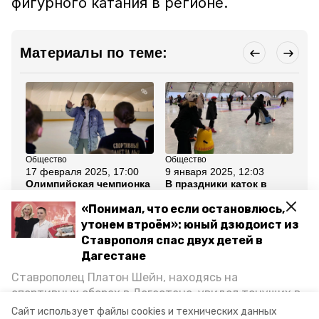
фигурного катания в регионе.
Материалы по теме:
Общество
Общество
Об
17 февраля 2025, 17:00
9 января 2025, 12:03
29
Олимпийская чемпионка
В праздники каток в
Се
дала мастер-класс по
Ставрополе посетили
Ки
фигурному катанию в
свыше 16 тыс. человек
бе
«Понимал, что если остановлюсь,
Ставрополе
ле
утонем втроём»: юный дзюдоист из
Ставрополя спас двух детей в
Все новости
Дагестане
Ставрополец Платон Шейн, находясь на
ставропольский край
фигурное катание
спортивных сборах в Дегестане, увидел тонущих в
Каспийском море детей и бросился на помощь. По
Сайт использует файлы cookies и технических данных