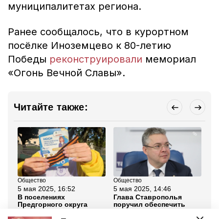
муниципалитетах региона.
Ранее сообщалось, что в курортном
посёлке Иноземцево к 80-летию
Победы
реконструировали
мемориал
«Огонь Вечной Славы».
Читайте также:
Общество
Общество
Об
5 мая 2025, 16:52
5 мая 2025, 14:46
29
В поселениях
Глава Ставрополья
По
Предгорного округа
поручил обеспечить
тв
волонтёры раздадут 80
безопасность земляков
Дн