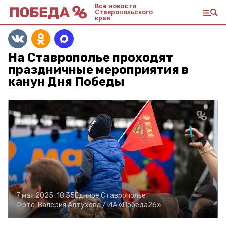
Все новости
Ставропольского
края
На Ставрополье проходят
праздничные мероприятия в
канун Дня Победы
7 мая 2025, 18:35
Единое Ставрополье
Фото:
Валерия Алтухова /
ИА «Победа26»