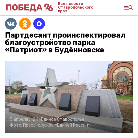
Все новости
Ставропольского
края
Партдесант проинспектировал
благоустройство парка
«Патриот» в Будённовске
5 апреля , 12:14
Единое Ставрополье
Фото:
Пресс-служба «Единой России»