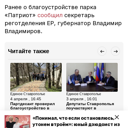
Ранее о благоустройстве парка
«Патриот»
сообщил
секретарь
реготделения ЕР, губернатор Владимир
Владимиров.
Читайте также
Единое Ставрополье
Единое Ставрополье
Ед
4 апреля , 16:45
3 апреля , 16:01
26
Партдесант проверил
Депутаты Ставрополья
Мо
благоустройство в
поучаствуют в
по
Железноводске и
предварительном
вв
Кировском округе
голосовании «Единой
за
«Понимал, что если остановлюсь,
России»
утонем втроём»: юный дзюдоист из