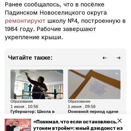
Ранее сообщалось, что в посёлке
Падинском Новоселицкого округа
ремонтируют
школу №4, построенную в
1984 году. Рабочие завершают
укрепление крыши.
Читайте также:
Образование
Образование
Об
1 июня , 10:56
1 июня , 09:56
1 
Губернатор: Школа в
Основной период сдачи
Гу
Арзгире расширится на
ЕГЭ стартовал в школах
об
100 мест после
Ставрополя 1 июня
бе
«Понимал, что если остановлюсь,
реконструкции
Ст
утонем втроём»: юный дзюдоист из