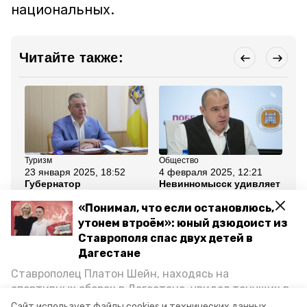
национальных.
Читайте также:
Туризм
Общество
Об
23 января 2025, 18:52
4 февраля 2025, 12:21
13
Губернатор
Невинномысск удивляет
Ин
Владимиров: На
событийным туризмом
Ст
Ставрополье появятся
— глава города Михаил
по
«Понимал, что если остановлюсь,
модульные гостиницы
Миненков
утонем втроём»: юный дзюдоист из
Ставрополя спас двух детей в
Все новости
Дагестане
Ставрополец Платон Шейн, находясь на
ставропольский край
туристический налог
спортивных сборах в Дегестане, увидел тонущих в
Каспийском море детей и бросился на помощь. По
Сайт использует файлы cookies и технических данных