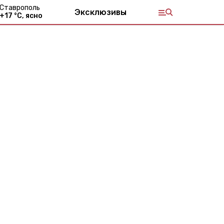
Ставрополь
Эксклюзивы
+
17
°С,
ясно