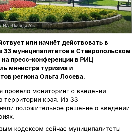
о:
ИА «Победа26»
йствует или начнёт действовать в
з 33 муниципалитетов в Ставропольском
 на пресс-конференции в РИЦ
ль министра туризма и
тов региона Ольга Лосева.
 провело мониторинг о введении
а территории края. Из 33
няли положительное решение о введении
риях.
овым кодексом сейчас муниципалитеты