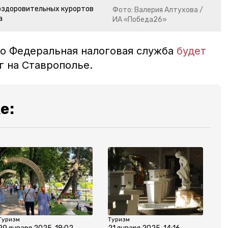
оздоровительных курортов
Фото: Валерия Алтухова /
а
ИА «Победа26»
что Федеральная налоговая служба
будет
ог на Ставрополье.
е:
Туризм
Туризм