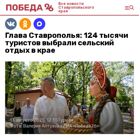
Все новости
Ставропольского
края
Глава Ставрополья: 124 тысячи
туристов выбрали сельский
отдых в крае
13 августа 2025, 12:35
Туризм
Фото:
Валерия Алтухова /
ИА «Победа26»