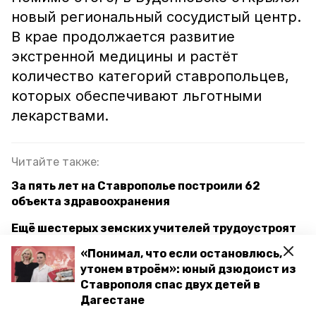
новый региональный сосудистый центр.
В крае продолжается развитие
экстренной медицины и растёт
количество категорий ставропольцев,
которых обеспечивают льготными
лекарствами.
Читайте также:
За пять лет на Ставрополье построили 62
объекта здравоохранения
Ещё шестерых земских учителей трудоустроят
на Ставрополье
«Понимал, что если остановлюсь,
утонем втроём»: юный дзюдоист из
Количество бюджетных мест в ссузах
Ставрополя спас двух детей в
Ставрополья выросло на 3 тыс. — глава края
Дагестане