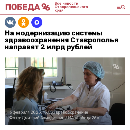
Все новости
Ставропольского
края
На модернизацию системы
здравоохранения Ставрополья
направят 2 млрд рублей
3 февраля 2025, 13:05
Здравоохранение
Фото:
Дмитрий Ахмадуллин /
ИА «Победа26»