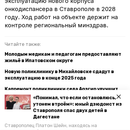
эксплуатацию нового корпуса
онкодиспансера в Ставрополе в 2028
году. Ход работ на объекте держит на
контроле региональный минздрав.
Читайте также:
Молодым медикам и педагогам предоставляют
жильё в Ипатовском округе
Новую поликлинику в Михайловске сдадут в
эксплуатацию в конце 2025 года
Капремонт поликлиники села Арзгир улучшит
условия для оказания медпомощи
«Понимал, что если остановлюсь,
утонем втроём»: юный дзюдоист из
Губернатор поручил проработать вопрос
Ставрополя спас двух детей в
строительства перехода на юге Ставрополя
Дагестане
Ставрополец Платон Шейн, находясь на